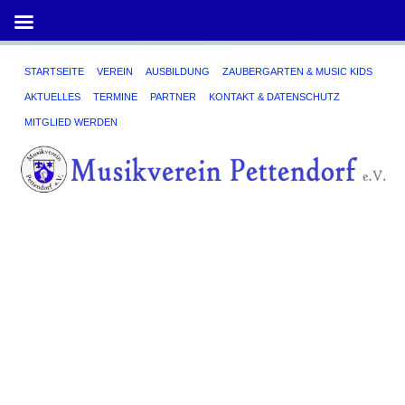
STARTSEITE
VEREIN
AUSBILDUNG
ZAUBERGARTEN & MUSIC KIDS
P
AKTUELLES
TERMINE
PARTNER
KONTAKT & DATENSCHUTZ
J
MITGLIED WERDEN
in
T
4.
Nov
202
von
Astr
Da
ha
ma
wi
all